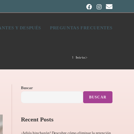
ANTES Y DESPUÉS
PREGUNTAS FRECUENTES
Inicio
>
tratamientos holísticos
Buscar
BUSCAR
Recent Posts
¡Adiós hinchazón! Descubre cómo eliminar la retención