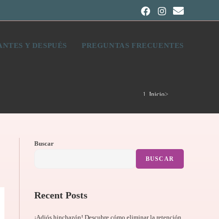
ANTES Y DESPUÉS
PREGUNTAS FRECUENTES
Inicio
>
Tratamientos
Buscar
BUSCAR
Recent Posts
¡Adiós hinchazón! Descubre cómo eliminar la retención