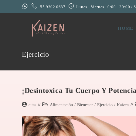
55 9302 0687
Lunes - Viernes 10:00 - 20:00 / 
HOME
Ejercicio
¡Desintoxica Tu Cuerpo Y Potencia
citas
Alimentación
/
Bienestar
/
Ejercicio
/
Kaizen