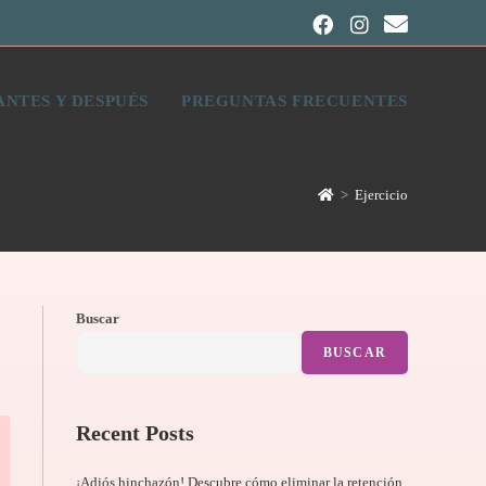
ANTES Y DESPUÉS
PREGUNTAS FRECUENTES
>
Ejercicio
Buscar
BUSCAR
Recent Posts
¡Adiós hinchazón! Descubre cómo eliminar la retención