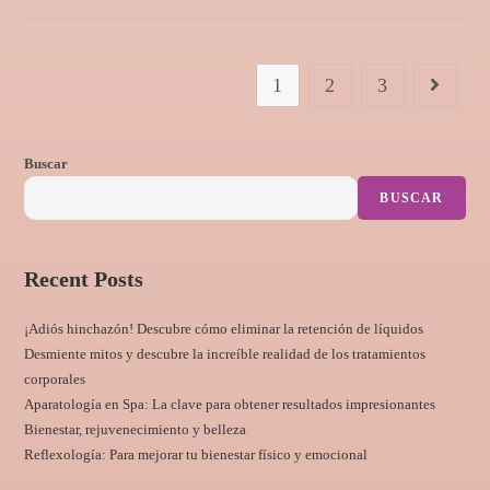
1
2
3
Buscar
BUSCAR
Recent Posts
¡Adiós hinchazón! Descubre cómo eliminar la retención de líquidos
Desmiente mitos y descubre la increíble realidad de los tratamientos
corporales
Aparatología en Spa: La clave para obtener resultados impresionantes
Bienestar, rejuvenecimiento y belleza
Reflexología: Para mejorar tu bienestar físico y emocional