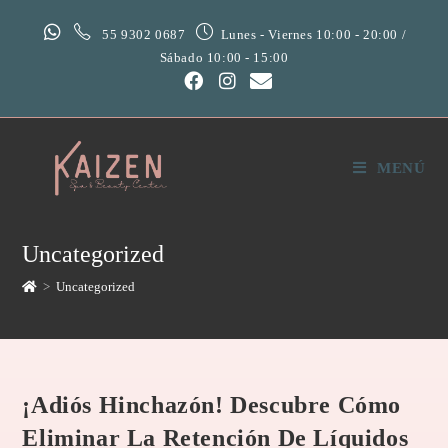
55 9302 0687
Lunes - Viernes 10:00 - 20:00 /
Sábado 10:00 - 15:00
MENÚ
Uncategorized
>
Uncategorized
¡Adiós Hinchazón! Descubre Cómo
Eliminar La Retención De Líquidos