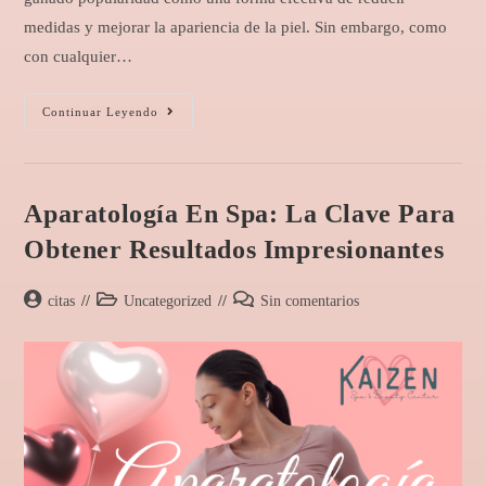
medidas y mejorar la apariencia de la piel. Sin embargo, como
con cualquier…
Continuar Leyendo
Aparatología En Spa: La Clave Para
Obtener Resultados Impresionantes
citas
Uncategorized
Sin comentarios